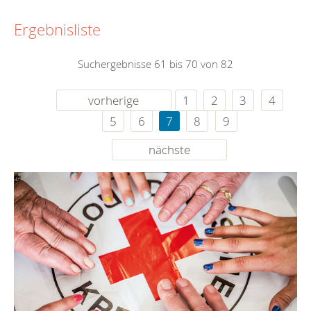
Ergebnisliste
Suchergebnisse 61 bis 70 von 82
vorherige
1
2
3
4
5
6
7
8
9
nächste