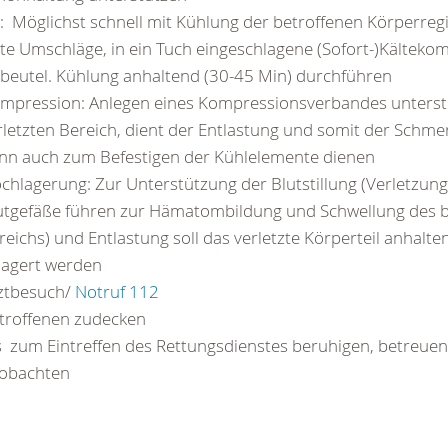
s: Möglichst schnell mit Kühlung der betroffenen Körperreg
lte Umschläge, in ein Tuch eingeschlagene (Sofort-)Kältek
sbeutel. Kühlung anhaltend (30-45 Min) durchführen
mpression: Anlegen eines Kompressionsverbandes unterst
rletzten Bereich, dient der Entlastung und somit der Schme
nn auch zum Befestigen der Kühlelemente dienen
chlagerung: Zur Unterstützung der Blutstillung (Verletzung
utgefäße führen zur Hämatombildung und Schwellung des b
reichs) und Entlastung soll das verletzte Körperteil anhalt
lagert werden
ztbesuch/
Notruf 112
troffenen zudecken
s zum Eintreffen des Rettungsdienstes beruhigen, betreuen
obachten