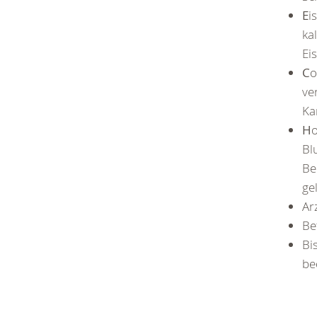
E
i
ka
Ei
C
o
ve
Ka
H
o
Bl
Be
ge
Ar
Be
Bi
be