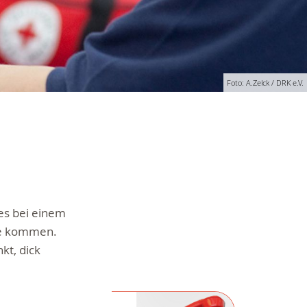
Foto: A.Zelck / DRK e.V.
es bei einem
le kommen.
kt, dick