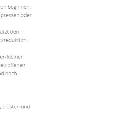
ion beginnen:
ompressen oder
ützt den
rzreduktion.
en kleiner
etroffenen
end hoch
, trösten und