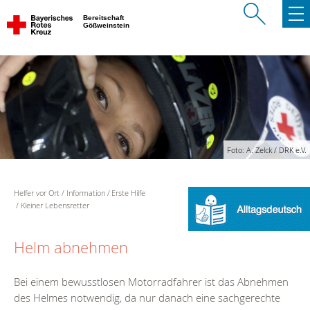
Bereitschaft
Gößweinstein
Foto: A. Zelck / DRK e.V.
Helfer vor Ort
Information
Erste Hilfe
Kleiner Lebensretter
Helm abnehmen
Bei einem bewusstlosen Motorradfahrer ist das Abnehmen
des Helmes notwendig, da nur danach eine sachgerechte